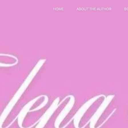
Skip
HOME
ABOUT THE AUTHOR
B
to
main
content