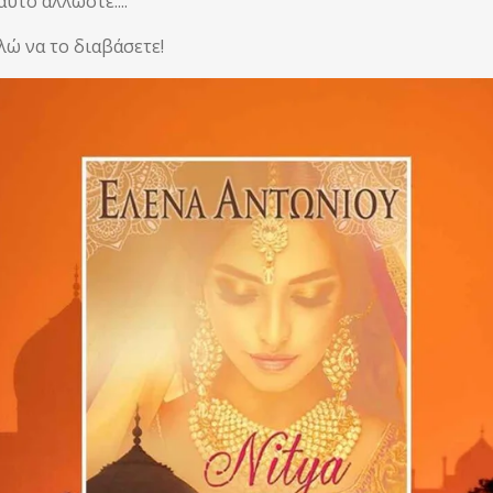
υτό άλλωστε....
λώ να το διαβάσετε!