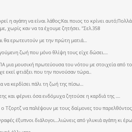
ρεί η αγάπη να είναι λάθος;Και ποιος το κρίνει αυτό;Πολλά
ε, χωρίς καν να τα έχουμε ζητήσει. "Σελ.358
ι θα ερωτευτούν με την πρώτη ματιά....
ούμενη ζωή που μόνο θλίψη τους είχε δώσει.....
ΠΑ μια μουσική πρωτεύουσα του νότου με στοιχεία από το
χε εκεί φτιάξει που την πονούσαν τώρα...
 να κερδίσει πάλι τη ζωή της πίσω....
ς και φέρνει όσα ενδόμυχα ζητούσε η καρδιά της .....
ο Τζορτζ να παλέψουν με τους δαίμονες του παρελθόντος τ
φές έξυπνοι διάλογοι....λιώνεις από γλυκιά αγάπη κι έρωτα